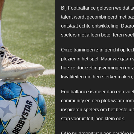
Bij Footballance geloven we dat ta
talent wordt gecombineerd met pass
ontstaat échte ontwikkeling. Daa
spelers niet alleen beter leren vo
Onze trainingen zijn gericht op tec
plezier in het spel. Maar we gaan 
hoe ze doorzettingsvermogen en 
kwaliteiten die hen sterker maken,
Footballance is meer dan een voet
community en een plek waar drom
inspireren spelers om het beste uit
stap vooruit telt, hoe klein ook.
Of je nu droomt van een carrière in