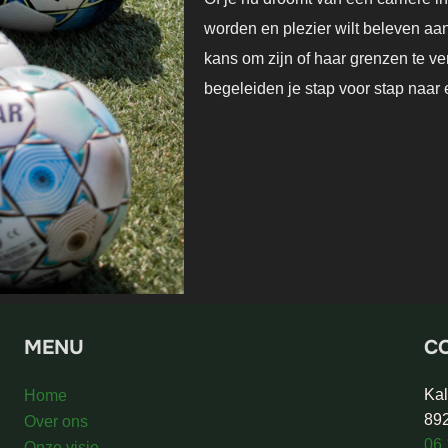
worden en plezier wilt beleven aan 
kans om zijn of haar grenzen te ve
begeleiden je stap voor stap naar
MENU
C
Kal
Home
892
Over ons
06
Onze visie